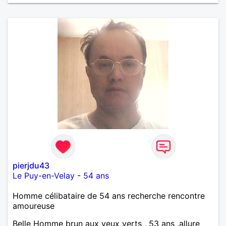
sorties dans la nature, des balades en moto, en
camping car, mais aussi au restaurant, au
cinéma,....et j'aime aussi les moments cocooning au
coin du feu, autour d'un verre ou d'un livre. Je
préfère le calme de la campagne au «speed » de la
ville. D'ailleurs j'imagine vivre ce quotidien avec une
femme spontanée, créative, qui soit le plus en paix
possible avec son passé, libre dans sa tête et dans
son cœur. Une femme qui souhaite construire
quelque chose de nouveau, afin de nous épanouir
ensemble. Bref, une personne qui, tout comme moi,
pleine de tendresse, qui aime les câlins, aspire à
partager...aimer et être aimée! PS: mes photos dates
de 2020,2022,2023,2024 et 2025. Rien ne vaut la
rencontre en vrai....les photos restent des photos JE
SUIS DELOCALISABLE!!
pierjdu43
Le Puy-en-Velay
-
54 ans
Homme célibataire de 54 ans recherche rencontre
amoureuse
Belle Homme brun aux yeux verts , 53 ans ,allure