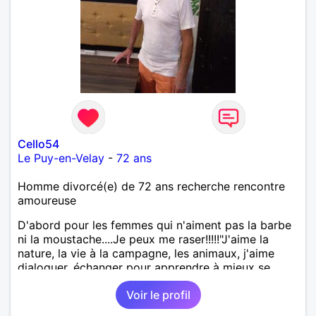
Cello54
Le Puy-en-Velay
-
72 ans
Homme divorcé(e) de 72 ans recherche rencontre
amoureuse
D'abord pour les femmes qui n'aiment pas la barbe
ni la moustache....Je peux me raser!!!!!"J'aime la
nature, la vie à la campagne, les animaux, j'aime
dialoguer, échanger pour apprendre à mieux se
connaître. Je suisd'un naturel romantique,
Voir le profil
dynamique, fidèle, sincère, tendance altruiste,
bricoleur, cuisinier et aussi un peu sportif. J'aime les