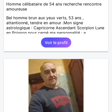
Homme célibataire de 54 ans recherche rencontre
amoureuse
Bel homme brun aux yeux verts, 53 ans ,
attentionné, tendre en amour .Mon signe
astrologique : Capricorne Ascendant Scorpion Lune
en Poisson pour cerné ma personnalité : a
rechercher sur la toile ( Web) Mes loisirs principaux :
Voir le profil
Internet, Lire, Le Jeu d'échecs, Le Jogging . J'aime
manger un peu de tout, j'aime beaucoup la
nourriture Italienne . Gouts Musicaux : Variété
Française, La Pop Music, Le rock ...