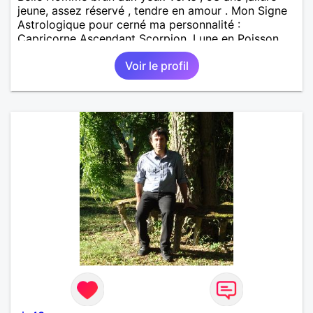
jeune, assez réservé , tendre en amour . Mon Signe
Astrologique pour cerné ma personnalité :
Capricorne Ascendant Scorpion ,Lune en Poisson .
Gouts Musicaux : Ace Of Base , Bee Gees, Abba,
Voir le profil
Depêche Mode . La Pop Music , La Variété Française
et le Rock n' roll . Livres Favoris : La Nuit de Tous
les Dangers de Ken Follett , livre qui fait Voyager .
Histoires Extraordinaires d'Allan Poe ( Tome 1
seulement ) . Le Meurtre de Roger Ackroyd de
Agatha Christie, Passionnant . Bel Ami de
Maupassant . Je recherche une femme séduisante,
joviale et pétillante pour une rencontre amoureuse
mais aussi partager ensemble loisirs en communs .