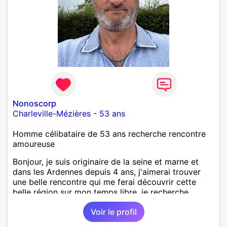
Nonoscorp
Charleville-Mézières
-
53 ans
Homme célibataire de 53 ans recherche rencontre
amoureuse
Bonjour, je suis originaire de la seine et marne et
dans les Ardennes depuis 4 ans, j'aimerai trouver
une belle rencontre qui me ferai découvrir cette
belle région sur mon temps libre, je recherche
quelqu'un de simple et sincère, une bonne
Voir le profil
complicité et de la bonne humeur me ravirait.. alors
si l'envie de me découvrir vous en dit, je vous dis à