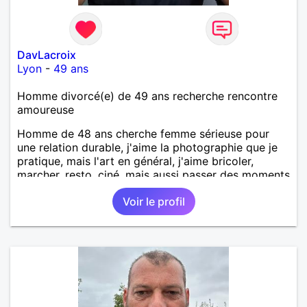
DavLacroix
Lyon
-
49 ans
Homme divorcé(e) de 49 ans recherche rencontre
amoureuse
Homme de 48 ans cherche femme sérieuse pour
une relation durable, j'aime la photographie que je
pratique, mais l'art en général, j'aime bricoler,
marcher, resto, ciné, mais aussi passer des moments
calme devant un bon film ou une série avec un
Voir le profil
plateau repas. le reste est à découvrir.