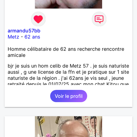
armandu57bb
Metz
-
62 ans
Homme célibataire de 62 ans recherche rencontre
amicale
bjr je suis un hom celib de Metz 57 . je suis naturiste
aussi , g une license de la ffn et je pratique sur 1 site
naturiste de la région . j'ai 62ans je vis seul , jeune
retraité depuis le 01/07/25 avec mon chat Kitou que
j'ai adopté en 04/2023 , je recherche une femme
Voir le profil
pour amitié et compagnie , partager des moments
de détente , de loisirs et d'intimités dans le respect
mutuel sur ma région du 57/54.