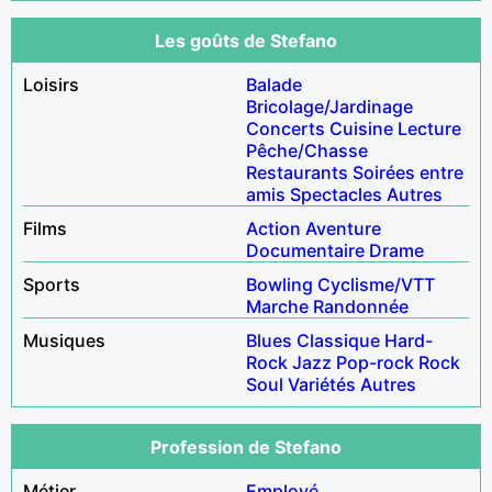
Les goûts de Stefano
Loisirs
Balade
Bricolage/Jardinage
Concerts
Cuisine
Lecture
Pêche/Chasse
Restaurants
Soirées entre
amis
Spectacles
Autres
Films
Action
Aventure
Documentaire
Drame
Sports
Bowling
Cyclisme/VTT
Marche
Randonnée
Musiques
Blues
Classique
Hard-
Rock
Jazz
Pop-rock
Rock
Soul
Variétés
Autres
Profession de Stefano
Métier
Employé