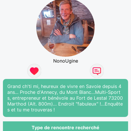
NonoUgine
Grand ch'ti mi, heureux de vivre en Savoie depuis 4
ans... Proche d'Annecy, du Mont Blanc…Multi-Sport
s, entrepreneur et bénévole au Fort de Lestal 73200
Marthod (Alt. 800m)… Endroit "fabuleux" !…Enquête
s et tu me trouveras !
Type de rencontre recherché