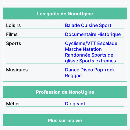
Les goûts de NonoUgine
Loisirs
Balade
Cuisine
Sport
Films
Documentaire
Historique
Sports
Cyclisme/VTT
Escalade
Marche
Natation
Randonnée
Sports de
glisse
Sports extrêmes
Musiques
Dance
Disco
Pop-rock
Reggae
Profession de NonoUgine
Métier
Dirigeant
Plus sur ma vie