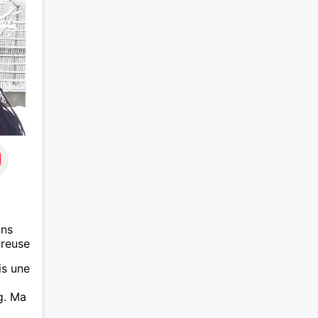
ans
ureuse
is une
g. Ma