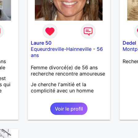
Laure 50
Dedel
Equeurdreville-Hainneville
-
56
Montpe
ans
ans
Recher
ale
Femme divorcé(e) de 56 ans
recherche rencontre amoureuse
est
s qui
Je cherche l'amitié et la
e
complicité avec un homme
Voir le profil