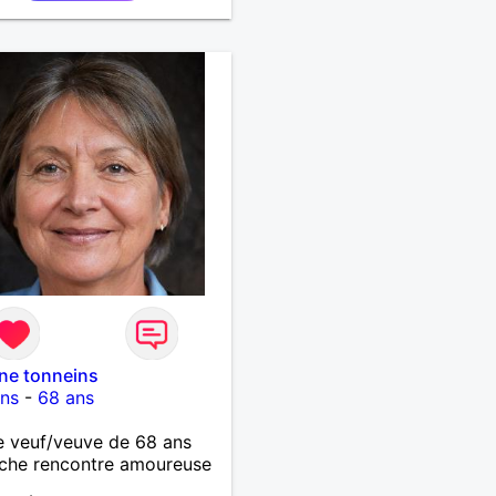
ine tonneins
ins
-
68 ans
 veuf/veuve de 68 ans
che rencontre amoureuse