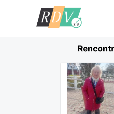
Rencontr