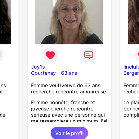
Joy1s
linelul
Courtenay
-
63 ans
Berge
ans
Femme veuf/veuve de 63 ans
Femme
ale
recherche rencontre amoureuse
recher
Femme honnête, franche et
Le plai
joyeuse cherche rencontre
bonheu
le.
sérieuse avec une personne qui
compli
me ressemblera un minimum. j'ai
des défauts comme tout le
Voir le profil
monde et souhaite une vie