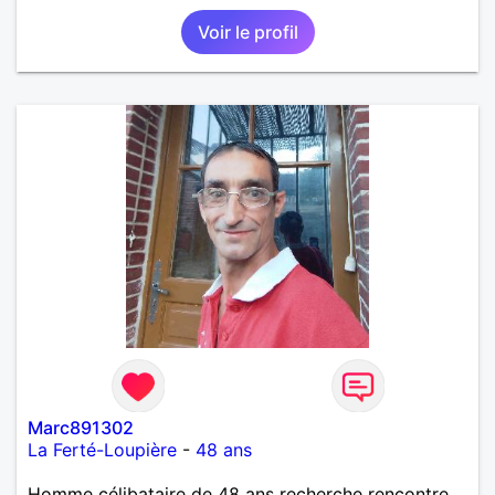
une discision agréable ou un moment de détente à
Voir le profil
deux. Je souhaite rencontrer une femme douce,
honnête et bienveillante, avec qui partager des
moments de complicité, de rire et de confiance. Je
crois qu'une belle relation commence souvent par
une belle amitié et qu'il n'est jamais trop tard pour
écrire une nouvelle histoire. Si vous aimez les
échanges sincères, les valeurs de respect et de
simplicité, nous pourrions faire connaissance autour
d'un café suivi d'une balade, sans précipitation et
laisser le temps faire le reste. Au plaisir de vous lire.
Marc891302
La Ferté-Loupière
-
48 ans
Homme célibataire de 48 ans recherche rencontre