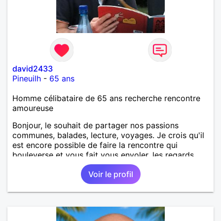
david2433
Pineuilh
-
65 ans
Homme célibataire de 65 ans recherche rencontre
amoureuse
Bonjour, le souhait de partager nos passions
communes, balades, lecture, voyages. Je crois qu'il
est encore possible de faire la rencontre qui
bouleverse et vous fait vous envoler, les regards
complices, les mots et les silences qui apaisent,
Voir le profil
Alors si comme moi tu as la même vision, parlons-
nous.