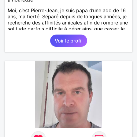
Moi, c’est Pierre-Jean, je suis papa d’une ado de 16
ans, ma fierté. Séparé depuis de longues années, je
recherche des affinités amicales afin de rompre une
solitude parfois difficile à gérer ainsi que casser le
vague à l’âme. L’amitié reste extrêmement
Voir le profil
importante à mes yeux mais peut se décliner en des
sentiments plus puissants. « Le temps fera son
œuvre » disait Arthur Schopenhauer, philosophe
allemand que j’adore. J’aime discuter sans pour
autant être trop locace. Je suis bourré de qualités
avec très peu de défauts. Je suis altruiste,
bienveillant, empathique, attentionné, honnête,
respectueux, doux de caractère et compréhensif : je
laisse « glisser » beaucoup de choses. Mais ne vous
m’éprenez pas Mesdames, si une personne que
j’aime me trahit une fois, il n’y aura pas de seconde
chance et je l’effacerai à « vitam eternam ».
Néanmoins, je suis un tout petit peu maniaque ainsi
qu’impatient. J’essaye de faire des efforts. Rien de
bien dramatique ! Du moins je le pense……Je suis un
homme facile à vivre. À vous si vous le souhaitez,