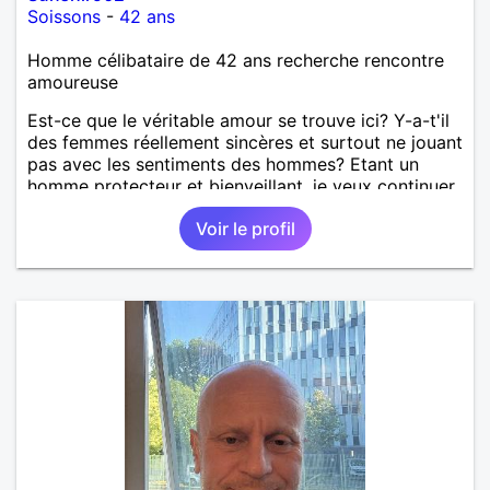
Soissons
-
42 ans
Homme célibataire de 42 ans recherche rencontre
amoureuse
Est-ce que le véritable amour se trouve ici? Y-a-t'il
des femmes réellement sincères et surtout ne jouant
pas avec les sentiments des hommes? Etant un
homme protecteur et bienveillant, je veux continuer
d'y croire et pouvoir enfin former la petite famille
Voir le profil
que je désir temps. Faux profil, profiteuse et autres
joyeuseté passer votre chemin, vous ne
m'intéressez pas du tout!