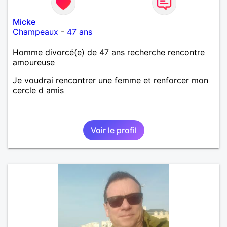
d’apprendre à me connaître davantage. J’en serai
ravi….A très bientôt je l’espère.
Micke
Champeaux
-
47 ans
Homme divorcé(e) de 47 ans recherche rencontre
amoureuse
Je voudrai rencontrer une femme et renforcer mon
cercle d amis
Voir le profil